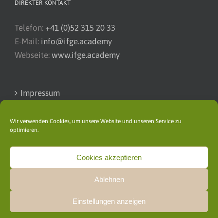
DIREKTER KONTAKT
Telefon:
+41 (0)52 315 20 33
E-Mail:
info@ifge.academy
Webseite:
www.ifge.academy
Impressum
Datenschutz-Erklärung
Wir verwenden Cookies, um unsere Website und unseren Service zu
optimieren.
Cookies akzeptieren
Das ifge ist das Weiterbildungs-Institut des
tsc
(Theologisches Seminar St. Chrischona)
im Bereich
Ablehnen
Leiterschafts- und Gemeinde-Entwicklung.
Einstellungen anzeigen