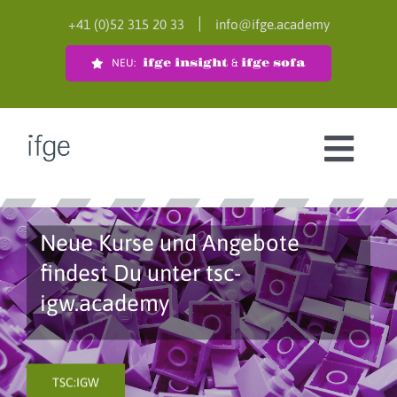
Zum
|
+41 (0)52 315 20 33
info@ifge.academy
Inhalt
springen
NEU:
ifge insight
&
ifge sofa
Togg
Navi
CAS-Programme
Neue Kurse und Angebote
Werkstatt
findest Du unter tsc-
igw.academy
Fachkurs Gemeindeleitung
Beratung
TSC:IGW