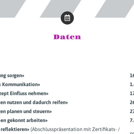
Daten
ung sorgen»
1
ch Kommunikation»
1
zept Einfluss nehmen»
1
ten nutzen und dadurch reifen»
2
en planen und steuern»
2
en gekonnt arbeiten»
7
 reflektieren»
(Abschlusspräsentation mit Zertifikats- /
n