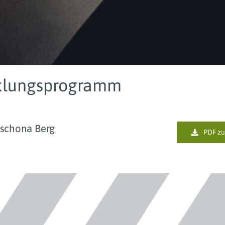
cklungsprogramm
ischona
Berg
PDF z