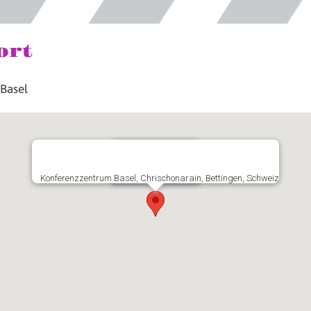
ort
 Basel
Konferenzzentrum Basel, Chrischonarain, Bettingen, Schweiz
Chrischona-Campus