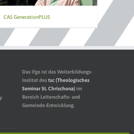
CAS GenerationPLUS
Das ifge ist das Weiterbildungs-
Institut des
tsc (Theologisches
Seminar St. Chrischona)
im
Bereich Leiterschafts- und
y
Gemeinde-Entwicklung.