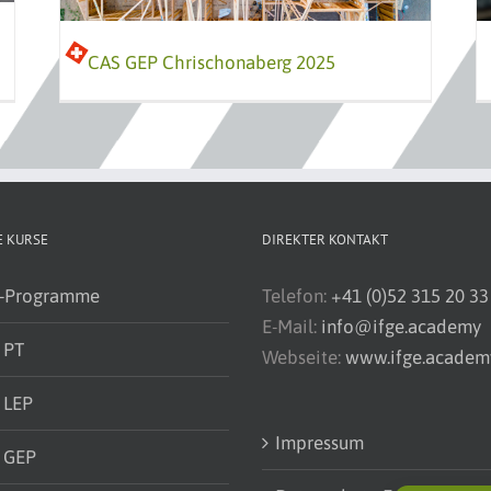
CAS GEP Chrischonaberg 2025
 KURSE
DIREKTER KONTAKT
-Programme
Telefon:
+41 (0)52 315 20 33
E-Mail:
info@ifge.academy
 PT
Webseite:
www.ifge.academ
 LEP
Impressum
 GEP