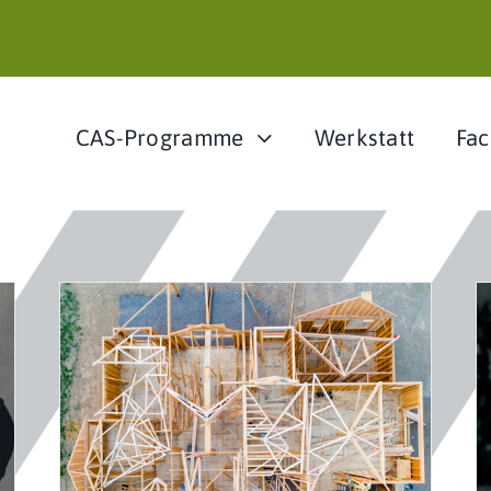
CAS-Programme
Werkstatt
Fac
025
CAS GenerationPLUS
CAS
GenerationPLUS
nächste Kurse